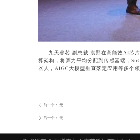
九天睿芯 副总裁 袁野在高能效AI芯片专
算架构，将算力平均分配到传感器端，SoC
器人，AIGC大模型垂直落定应用等多个
前一个：
无
ꄴ
后一个：
无
ꄲ