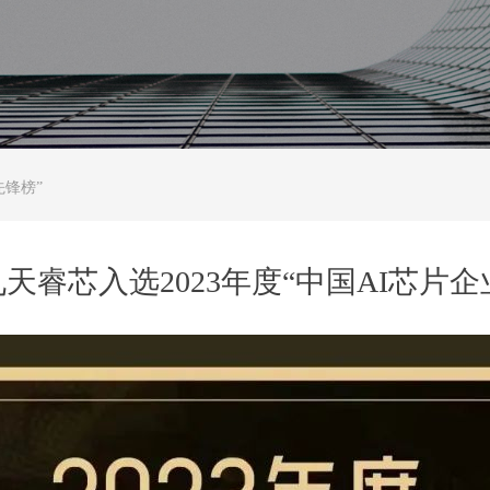
先锋榜”
 |九天睿芯入选2023年度“中国AI芯片