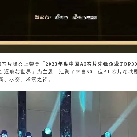
AI芯片峰会上荣登
「2023年度中国AI芯片先锋企业TOP3
代 逐鹿芯世界」为主题，汇聚了来自50+ 位AI 芯片
求新、求变、求索之径。